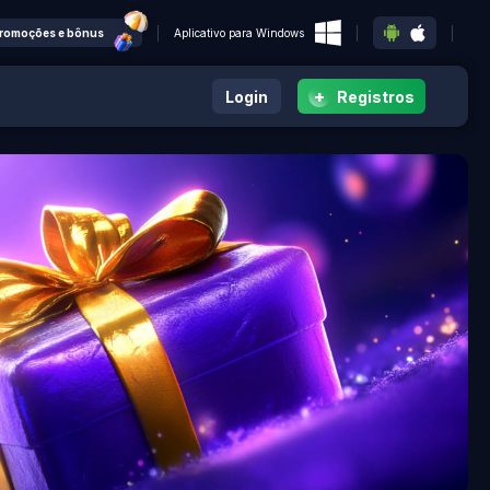
romoções e bônus
Aplicativo para Windows
+
Login
Registros