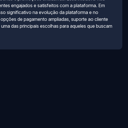
ntes engajados e satisfeitos com a plataforma. Em
so significativo na evolução da plataforma e no
 opções de pagamento ampliadas, suporte ao cliente
 uma das principais escolhas para aqueles que buscam