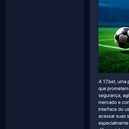
A 17.bet, uma 
que prometem 
segurança, agi
mercado e como
interface do u
acessar suas s
especialmente