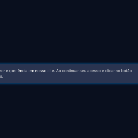
lhor experiência em nosso site. Ao continuar seu acesso e clicar no botão
s.