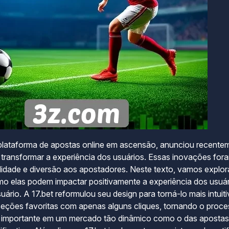
plataforma de apostas online em ascensão, anunciou recentem
transformar a experiência dos usuários. Essas inovações for
lidade e diversão aos apostadores. Neste texto, vamos explora
 elas podem impactar positivamente a experiência dos usuári
suário. A 17.bet reformulou seu design para torná-lo mais intui
eções favoritas com apenas alguns cliques, tornando o proce
 importante em um mercado tão dinâmico como o das apostas 