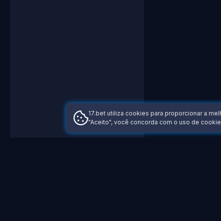
17.bet utiliza cookies para proporcionar a me
"Aceito", você concorda com o uso de cookie