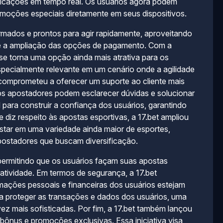
tificações em tempo real. Os usuários agora podem
omoções especiais diretamente em seus dispositivos.
rmados e prontos para agir rapidamente, aproveitando
 é a ampliação das opções de pagamento. Com a
 se torna uma opção ainda mais atrativa para os
specialmente relevante em um cenário onde a agilidade
 comprometeu a oferecer um suporte ao cliente mais
 os apostadores podem esclarecer dúvidas e solucionar
 para construir a confiança dos usuários, garantindo
diz respeito às apostas esportivas, a 17.bet ampliou
tar em uma variedade ainda maior de esportes,
apostadores que buscam diversificação.
permitindo que os usuários façam suas apostas
tividade. Em termos de segurança, a 17.bet
ações pessoais e financeiras dos usuários estejam
ra proteger as transações e dados dos usuários, uma
 mais sofisticadas. Por fim, a 17.bet também lançou
ônus e promoções exclusivas. Essa iniciativa visa