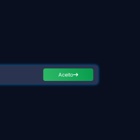
Aceito