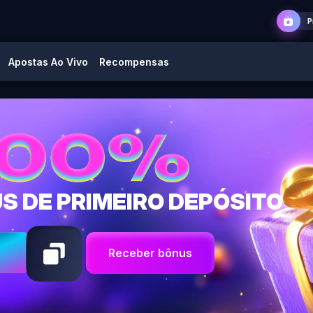
P
Apostas Ao Vivo
Recompensas
S DE PRIMEIRO DEPÓSITO
Receber bônus