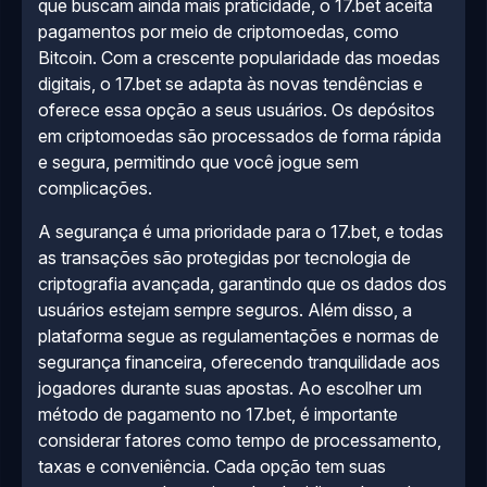
que buscam ainda mais praticidade, o 17.bet aceita
pagamentos por meio de criptomoedas, como
Bitcoin. Com a crescente popularidade das moedas
digitais, o 17.bet se adapta às novas tendências e
oferece essa opção a seus usuários. Os depósitos
em criptomoedas são processados de forma rápida
e segura, permitindo que você jogue sem
complicações.
A segurança é uma prioridade para o 17.bet, e todas
as transações são protegidas por tecnologia de
criptografia avançada, garantindo que os dados dos
usuários estejam sempre seguros. Além disso, a
plataforma segue as regulamentações e normas de
segurança financeira, oferecendo tranquilidade aos
jogadores durante suas apostas. Ao escolher um
método de pagamento no 17.bet, é importante
considerar fatores como tempo de processamento,
taxas e conveniência. Cada opção tem suas