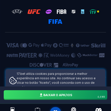
17.bet utiliza cookies para proporcionar a melhor
experiência em nosso site. Ao continuar seu acesso e
clicar no botão "Aceito", você concorda com o uso de
cookies.
17.bet cassino online Brasil
Aceito
BAIXAR O APK/IOS
4,4 MB