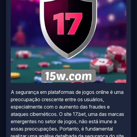
A segurança em plataformas de jogos online é uma
preocupação crescente entre os usuários,
especialmente com o aumento das fraudes e
ataques cibernéticos. O site 17.bet, uma das marcas
emergentes no setor de jogos, não está imune a
essas preocupações. Portanto, é fundamental
realizar uma análise detalhada da segurança do site