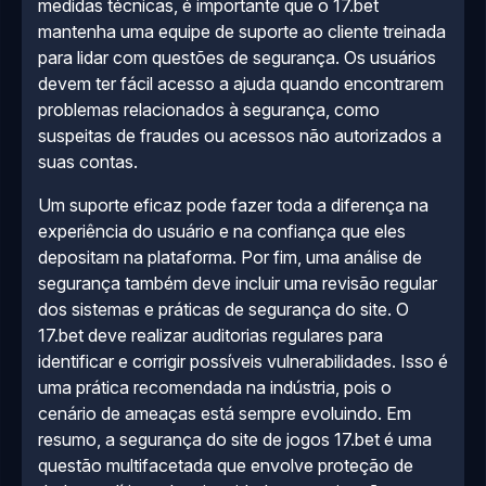
medidas técnicas, é importante que o 17.bet
mantenha uma equipe de suporte ao cliente treinada
para lidar com questões de segurança. Os usuários
devem ter fácil acesso a ajuda quando encontrarem
problemas relacionados à segurança, como
suspeitas de fraudes ou acessos não autorizados a
suas contas.
Um suporte eficaz pode fazer toda a diferença na
experiência do usuário e na confiança que eles
depositam na plataforma. Por fim, uma análise de
segurança também deve incluir uma revisão regular
dos sistemas e práticas de segurança do site. O
17.bet deve realizar auditorias regulares para
identificar e corrigir possíveis vulnerabilidades. Isso é
uma prática recomendada na indústria, pois o
cenário de ameaças está sempre evoluindo. Em
resumo, a segurança do site de jogos 17.bet é uma
questão multifacetada que envolve proteção de